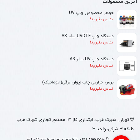
آخرین محصولات
جوهر مخصوص چاپ UV
تماس بگیرید!
دستگاه چاپ UVDTF سایز A3
تماس بگیرید!
دستگاه چاپ UV سایز A3
تماس بگیرید!
پرس حرارتی چاپ لیوان برقی(اتوماتیک)
تماس بگیرید!
تهران، شهرک غرب، ابتداری فاز 3، مجتمع تجاری شهرک غرب،
طبقه 3 شرقی، واحد 3
info@mirtecdps.com
02188362510