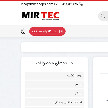
info@mirtecdps.com
02188362510
اینستاگرام میرتک
دسته‌های محصولات
پرس تخت
جوهر
چاپگر
.
قطعات جانبی و یدکی