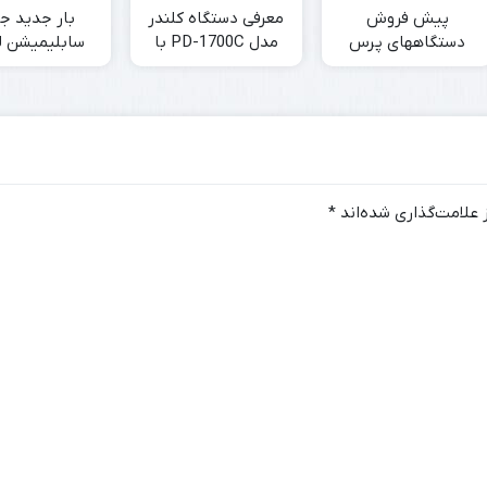
پیش فروش
معرفی دستگاه کلندر
بار جدید ج
دستگاههای پرس
مدل PD-1700C با
سابلیمیشن ل
سایز 60*40
قطر سیلندر 42 سانتی
بزودی
متر
علامت‌گذاری شده‌اند
*