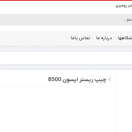
نتر رومیزی
شگاهها
درباره ما
تماس باما
پلاتر
چیپ ریستر اپسون B500