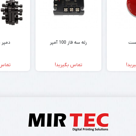
ست
رله سه فاز 100 آمپر
دمپر هد 
رید!
تماس بگیرید!
تماس 