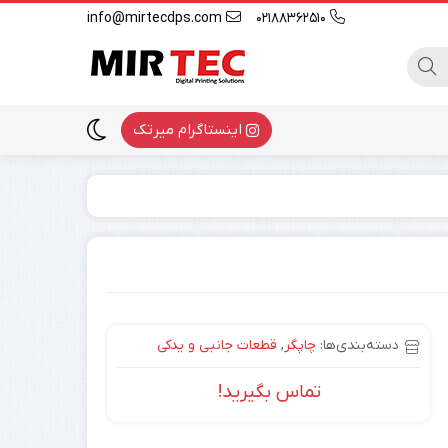
info@mirtecdps.com
02188362510
اینستاگرام میرتک
دسته‌بندی‌ها:
چاپگر
,
قطعات جانبی و یدکی
تماس بگیرید!